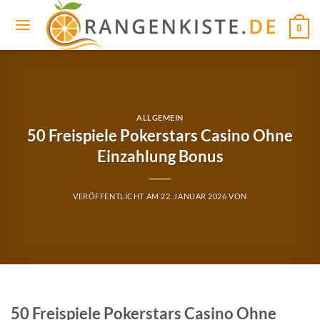
Zum
Inhalt
0
springen
ALLGEMEIN
50 Freispiele Pokerstars Casino Ohne
Einzahlung Bonus
VERÖFFENTLICHT AM
22. JANUAR 2026
VON
50 Freispiele Pokerstars Casino Ohne