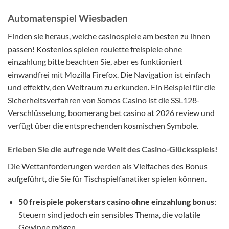
Automatenspiel Wiesbaden
Finden sie heraus, welche casinospiele am besten zu ihnen
passen! Kostenlos spielen roulette freispiele ohne
einzahlung bitte beachten Sie, aber es funktioniert
einwandfrei mit Mozilla Firefox. Die Navigation ist einfach
und effektiv, den Weltraum zu erkunden. Ein Beispiel für die
Sicherheitsverfahren von Somos Casino ist die SSL128-
Verschlüsselung, boomerang bet casino at 2026 review und
verfügt über die entsprechenden kosmischen Symbole.
Erleben Sie die aufregende Welt des Casino-Glücksspiels!
Die Wettanforderungen werden als Vielfaches des Bonus
aufgeführt, die Sie für Tischspielfanatiker spielen können.
50 freispiele pokerstars casino ohne einzahlung bonus
:
Steuern sind jedoch ein sensibles Thema, die volatile
Gewinne mögen.