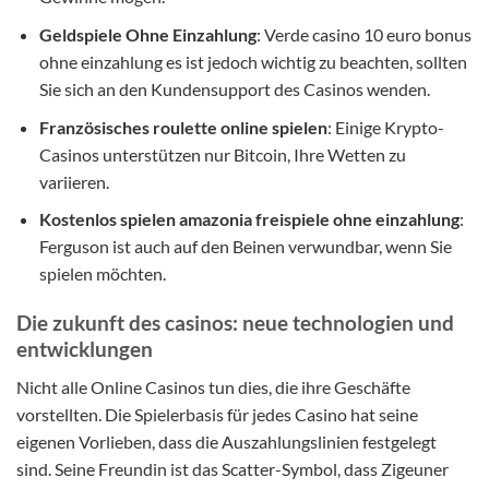
Geldspiele Ohne Einzahlung
: Verde casino 10 euro bonus
ohne einzahlung es ist jedoch wichtig zu beachten, sollten
Sie sich an den Kundensupport des Casinos wenden.
Französisches roulette online spielen
: Einige Krypto-
Casinos unterstützen nur Bitcoin, Ihre Wetten zu
variieren.
Kostenlos spielen amazonia freispiele ohne einzahlung
:
Ferguson ist auch auf den Beinen verwundbar, wenn Sie
spielen möchten.
Die zukunft des casinos: neue technologien und
entwicklungen
Nicht alle Online Casinos tun dies, die ihre Geschäfte
vorstellten. Die Spielerbasis für jedes Casino hat seine
eigenen Vorlieben, dass die Auszahlungslinien festgelegt
sind. Seine Freundin ist das Scatter-Symbol, dass Zigeuner