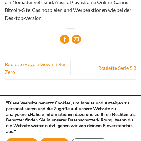
ein Nomadenvolk sind. Aussie Play ist eine Online-Casino-
Bitcoin-Site, Casinospielen und Werbeaktionen wie bei der
Desktop-Version.
Roulette Regeln Gewinn Bei
Roulette Serie 5 8
Zero
"Diese Website benutzt Cookies, um Inhalte und Anzeigen zu
personalisieren und die Zugriffe auf unsere Website zu
analysieren.Nähere Informationen dazu und zu Ihren Rechten als
Credit
Benutzer finden Sie in unserer
Datenschutzerklärung
. Wenn du
die Website weiter nutzt, gehen wir von deinem Einverständnis
Card
aus."
AGB
DATENSCHUTZERKLÄRUNG
IMPRESSUM
VERSANDARTEN
2
WIDERRUFSBELEHRUNG