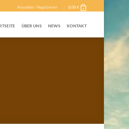
Anmelden / Registrieren
0,00
€
0
RTSEITE
ÜBER UNS
NEWS
KONTAKT