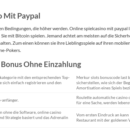
o Mit Paypal
chen Bedingungen, die höher werden. Online spielcasino mit paypa
Sie mit Bitcoin spielen. Jemand achtet am meisten auf die Sicherhei
lten. Zum einen können sie ihre Lieblingsspiele auf ihren mobilen 
ine-Pokers.
k Bonus Ohne Einzahlung
lkategorie mit den entsprechenden Top-
Merkur slots bonuscode last b
e sich einfach registrieren und den
sicherstellen, wie sich der Beg
Amortisation eines Spiels bezi
Roulette automatiche casino 
o-anfänger.
für eine Sache, werden lebens
 ohne die Software, online casino
Vom ersten Eindruck an kann 
nd Strategie basiert und das Adrenalin
Restaurant mit der goldenen V