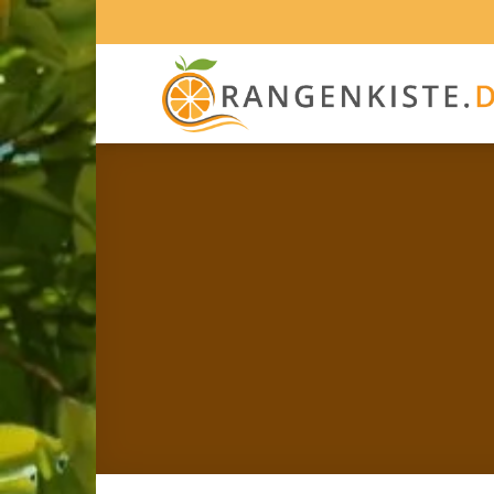
Zum
Inhalt
springen